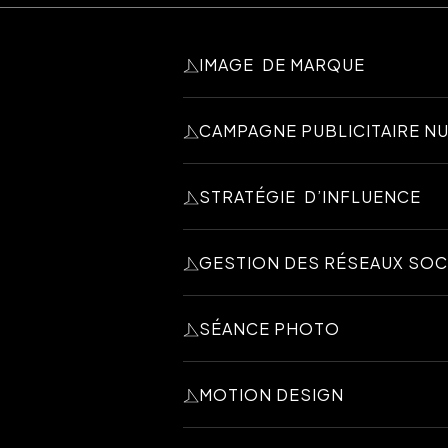
IMAGE DE MARQUE
Avec plus de 30 ans d'expérience en
CAMPAGNE PUBLICITAIRE N
des identités uniques qui capturent
en s'alignant avec vos objectifs d’af
De la stratégie à l'exécution créati
STRATÉGIE D’INFLUENCE
percutantes, tant numériques que tr
Parcelle développe des stratégies d
GESTION DES RÉSEAUX SOC
crédibilité auprès de votre commun
Parcelle développe une stratégie al
SÉANCE PHOTO
gestion quotidienne de vos platef
autour de votre marque.
Parcelle sélectionne et guide le pho
MOTION DESIGN
uniques qui renforcent votre identit
Parcelle donne vie à vos idées à tr